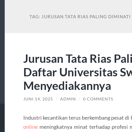
TAG:
JURUSAN TATA RIAS PALING DIMINATI
Jurusan Tata Rias Pal
Daftar Universitas S
Menyediakannya
JUNI 14, 2025
/
ADMIN
/
0 COMMENTS
Industri kecantikan terus berkembang pesat di 
online
meningkatnya minat terhadap profesi m