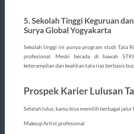
5. Sekolah Tinggi Keguruan dan
Surya Global Yogyakarta
Sekolah tinggi ini punya program studi Tata 
profesional. Meski berada di bawah STK
keterampilan dan keahlian tata rias berbasis bu
Prospek Karier Lulusan Ta
Setelah lulus, kamu bisa memilih berbagai jalur k
Makeup Artist profesional