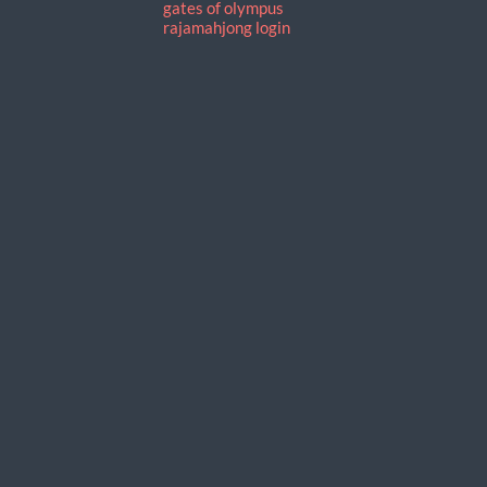
gates of olympus
rajamahjong login