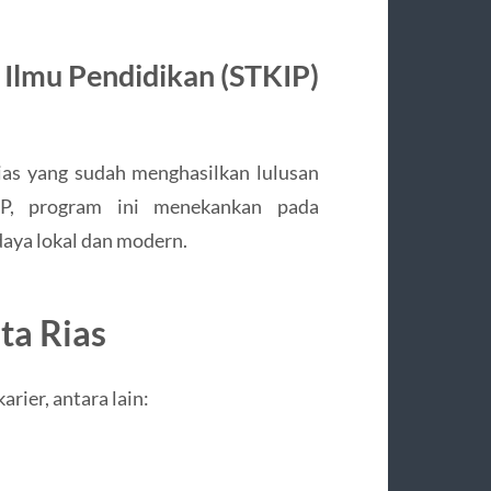
 Ilmu Pendidikan (STKIP)
Rias yang sudah menghasilkan lulusan
IP, program ini menekankan pada
daya lokal dan modern.
ta Rias
arier, antara lain: