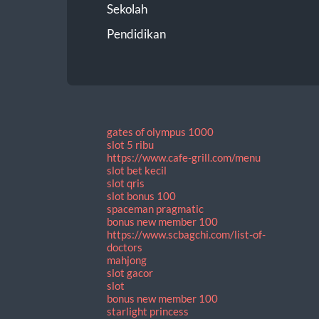
Sekolah
Pendidikan
gates of olympus 1000
slot 5 ribu
https://www.cafe-grill.com/menu
slot bet kecil
slot qris
slot bonus 100
spaceman pragmatic
bonus new member 100
https://www.scbagchi.com/list-of-
doctors
mahjong
slot gacor
slot
bonus new member 100
starlight princess