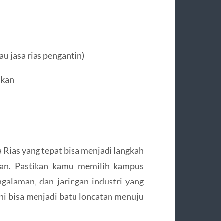
u jasa rias pengantin)
ikan
 Rias yang tepat bisa menjadi langkah
ikan. Pastikan kamu memilih kampus
ngalaman, dan jaringan industri yang
 ini bisa menjadi batu loncatan menuju